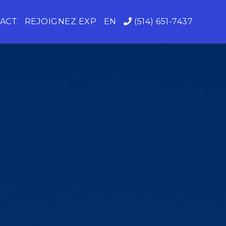
ACT
REJOIGNEZ EXP
EN
(514) 651-7437