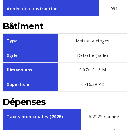
Année de construction
1991
Bâtiment
Type
Maison à étages
Style
Détaché (Isolé)
Dimensions
9.07x10.16 M
Superficie
6716.39 PC
Dépenses
Taxes municipales (2026)
$ 2225 / année