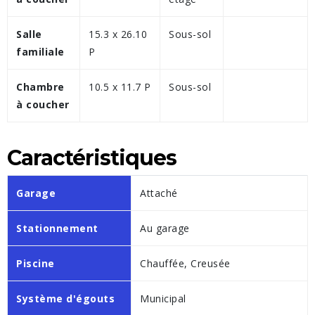
Salle
15.3 x 26.10
Sous-sol
familiale
P
Chambre
10.5 x 11.7 P
Sous-sol
à coucher
Caractéristiques
Garage
Attaché
Stationnement
Au garage
Piscine
Chauffée, Creusée
Système d'égouts
Municipal