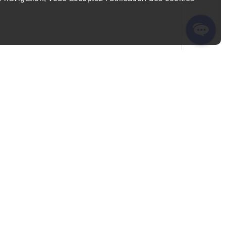
appel, email et SMS. Pour vous désinscrire, vous
ur le lien de désinscription dans les emails. Des
uer.
Politique de confidentialite et Condition de