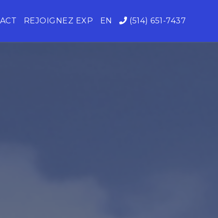
ACT
REJOIGNEZ EXP
EN
(514) 651-7437