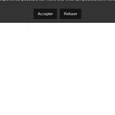
Accepter
Refuser
J'accepte d'être contacté par Pierre Vinet par 
pouvez répondre 'stop' à tout moment ou cliquer s
frais de message et de données peuvent s’appliq
services.
Envoyer