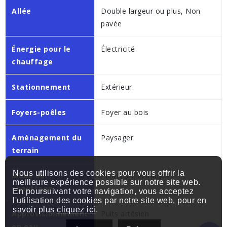
Allée
Double largeur ou plus, Non
pavée
Énergie pour le
Électricité
chauffage
Stationnement
Extérieur
Foyers-poêles
Foyer au bois
Aménagement du
Paysager
terrain
Nous utilisons des cookies pour vous offrir la
Mode de
Plinthes électriques
meilleure expérience possible sur notre site web.
chauffage
En poursuivant votre navigation, vous acceptez
l'utilisation des cookies par notre site web, pour en
savoir plus
cliquez ici
.
Approvisionnement
Puits artésien
en eau