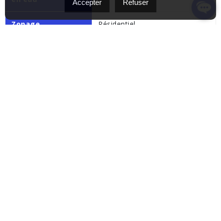
Accepter
Refuser
Zonage
Résidentiel
Vue
Sur la montagne
Toiture
Tôle
Sommaire
Aire Habitable
N/A
Nb. de pièces
10
Chambres à coucher
3
Salles de bain
1