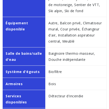
de motoneige, Sentier de VTT,
Ski alpin, Ski de fond
Équipement
Autre, Balcon privé, Climatiseur
disponible
mural, Cour privée, Échangeur
d'air, Installation aspirateur
central, Meublé
Salle de bains/salle
Baignoire thermo-masseur,
d'eau
Douche indépendante
Système d'égouts
Biofiltre
Armoires
Bois
Services
Détecteur d'incendie
disponibles