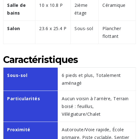
Salle de
10 x 10.8 P
2ième
Céramique
bains
étage
Salon
23.6 x 25.4 P
Sous-sol
Plancher
flottant
Caractéristiques
Sous-sol
6 pieds et plus, Totalement
aménagé
Particularités
Aucun voisin à l'arrière, Terrain
boisé : feuillus,
Villégiature/Chalet
Proximité
Autoroute/Voie rapide, École
primaire, Piste cyclable, Sentier