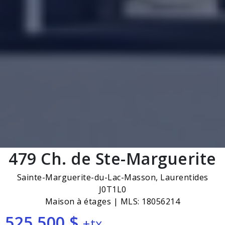
479 Ch. de Ste-Marguerite
Sainte-Marguerite-du-Lac-Masson, Laurentides
J0T1L0
Maison à étages | MLS: 18056214
525 500 $
+tx