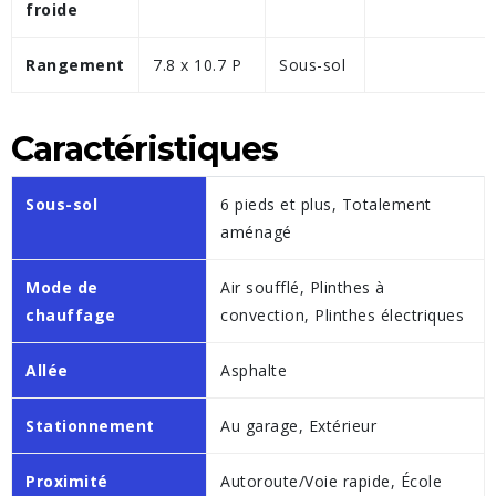
froide
Rangement
7.8 x 10.7 P
Sous-sol
Caractéristiques
Sous-sol
6 pieds et plus, Totalement
aménagé
Mode de
Air soufflé, Plinthes à
chauffage
convection, Plinthes électriques
Allée
Asphalte
Stationnement
Au garage, Extérieur
Proximité
Autoroute/Voie rapide, École