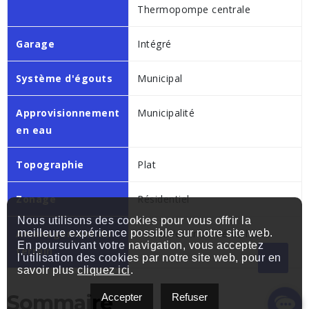
Thermopompe centrale
Garage
Intégré
Système d'égouts
Municipal
Approvisionnement
Municipalité
en eau
Topographie
Plat
Zonage
Résidentiel
Nous utilisons des cookies pour vous offrir la
Aménagement du
Terrain/cour bordé de haies
meilleure expérience possible sur notre site web.
En poursuivant votre navigation, vous acceptez
terrain
l'utilisation des cookies par notre site web, pour en
savoir plus
cliquez ici
.
Sommaire
Accepter
Refuser