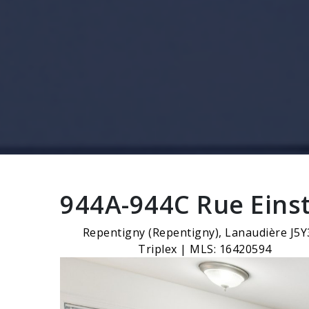
944A-944C Rue Eins
Repentigny (Repentigny), Lanaudière J5
Triplex | MLS: 16420594