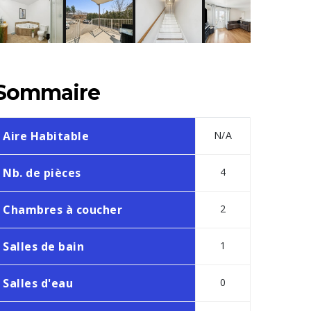
Sommaire
Aire Habitable
N/A
Nb. de pièces
4
Chambres à coucher
2
Salles de bain
1
Salles d'eau
0