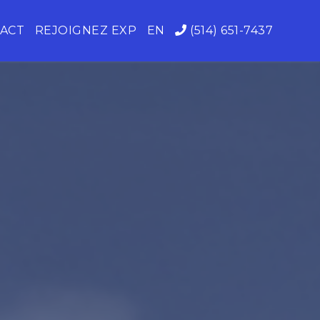
ACT
REJOIGNEZ EXP
EN
(514) 651-7437