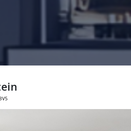
tein
Y3V5