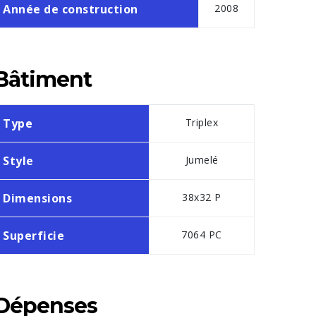
Année de construction
2008
Bâtiment
Type
Triplex
Style
Jumelé
Dimensions
38x32 P
Superficie
7064 PC
Dépenses