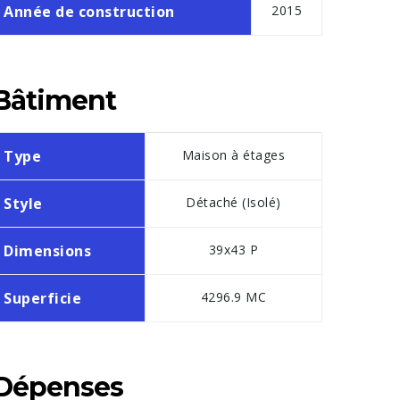
Année de construction
2015
Bâtiment
Type
Maison à étages
Style
Détaché (Isolé)
Dimensions
39x43 P
Superficie
4296.9 MC
Dépenses