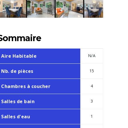
Sommaire
Aire Habitable
N/A
Nb. de pièces
15
Chambres à coucher
4
Salles de bain
3
Salles d'eau
1