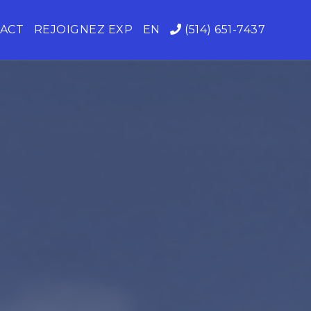
ACT
REJOIGNEZ EXP
EN
(514) 651-7437