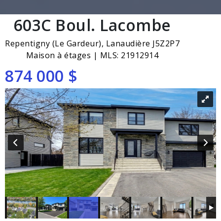
603C Boul. Lacombe
Repentigny (Le Gardeur), Lanaudière J5Z2P7
Maison à étages | MLS: 21912914
874 000 $