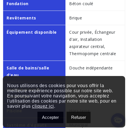
Fondation
Béton coulé
Revêtements
Brique
Équipement disponible
Cour privée, Échangeur
d'air, Installation
aspirateur central,
Thermopompe centrale
Salle de bains/salle
Douche indépendante
d'eau
Nous utilisons des cookies pour vous offrir la
Énergie pour le
Électricité
meilleure expérience possible sur notre site web.
En poursuivant votre navigation, vous acceptez
chauffage
l'utilisation des cookies par notre site web, pour en
savoir plus
cliquez ici
.
Piscine
Hors-terre
Accepter
Refuser
Système d'égouts
Municipal