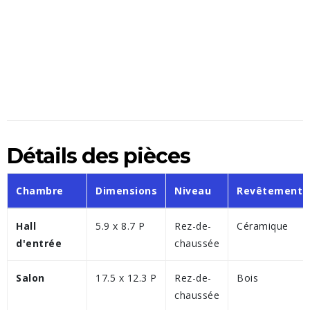
Détails des pièces
Chambre
Dimensions
Niveau
Revêtement
Hall
5.9 x 8.7 P
Rez-de-
Céramique
d'entrée
chaussée
Salon
17.5 x 12.3 P
Rez-de-
Bois
chaussée