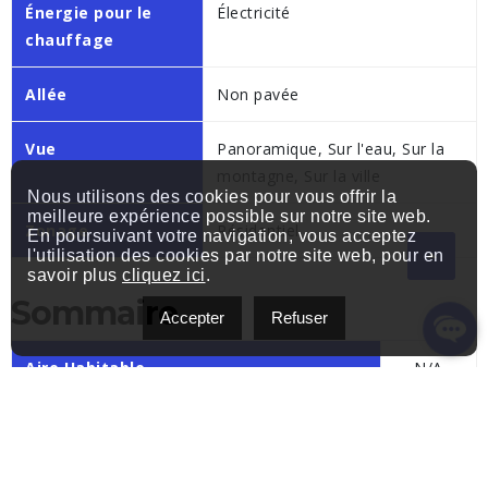
Énergie pour le
Électricité
chauffage
Allée
Non pavée
Vue
Panoramique, Sur l'eau, Sur la
montagne, Sur la ville
Nous utilisons des cookies pour vous offrir la
meilleure expérience possible sur notre site web.
Zonage
Résidentiel
En poursuivant votre navigation, vous acceptez
l'utilisation des cookies par notre site web, pour en
savoir plus
cliquez ici
.
Sommaire
Accepter
Refuser
Aire Habitable
N/A
Nb. de pièces
7
Chambres à coucher
3