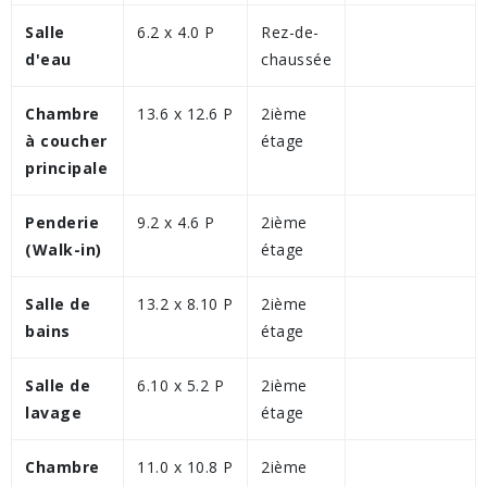
Salle
6.2 x 4.0 P
Rez-de-
d'eau
chaussée
Chambre
13.6 x 12.6 P
2ième
à coucher
étage
principale
Penderie
9.2 x 4.6 P
2ième
(Walk-in)
étage
Salle de
13.2 x 8.10 P
2ième
bains
étage
Salle de
6.10 x 5.2 P
2ième
lavage
étage
Chambre
11.0 x 10.8 P
2ième