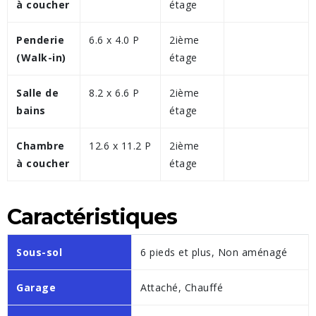
à coucher
étage
Penderie
6.6 x 4.0 P
2ième
(Walk-in)
étage
Salle de
8.2 x 6.6 P
2ième
bains
étage
Chambre
12.6 x 11.2 P
2ième
à coucher
étage
Caractéristiques
Sous-sol
6 pieds et plus, Non aménagé
Garage
Attaché, Chauffé