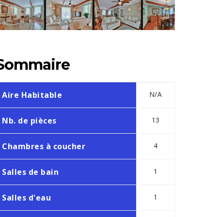
Sommaire
Aire Habitable
N/A
Nb. de pièces
13
Chambres à coucher
4
Salles de bain
1
Salles d'eau
1