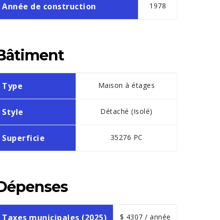
Année de construction
1978
Bâtiment
Type
Maison à étages
Style
Détaché (Isolé)
Superficie
35276 PC
Dépenses
Taxes municipales (2025)
$ 4307 / année