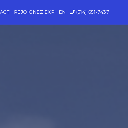
ACT
REJOIGNEZ EXP
EN
(514) 651-7437